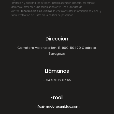
limitación y suprimir los datos en info@maderasunidas.com
, así como el
derecho a presentar una reclamación ante una autoridad de
control.
Información adicional
: Puedes consultar información adicional y
sobre Protección de Datos en la política de privacidad
Dirección
Carretera Valencia, km. 11, 900, 50420 Cadrete,
Zaragoza
Llámanos
+ 34 976 12 67 65
Email
info@maderasunidas.com