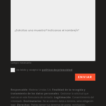
Campo necesario
He leído y acepto la
política de privacidad
ENVIAR
Responsable:
Maderas Unidas S.A.
Finalidad de la recogida y
tratamiento de los datos personales
: Gestionar la solicitud que
realizas en este formulario de contacto.
Legitimación
: Consentimiento del
interesado.
Destinatarios
: No se cederán datos a terceros, salvo obligación
legal.
Derechos
: Podrás ejercer tus derechos de acceso, rectificación,