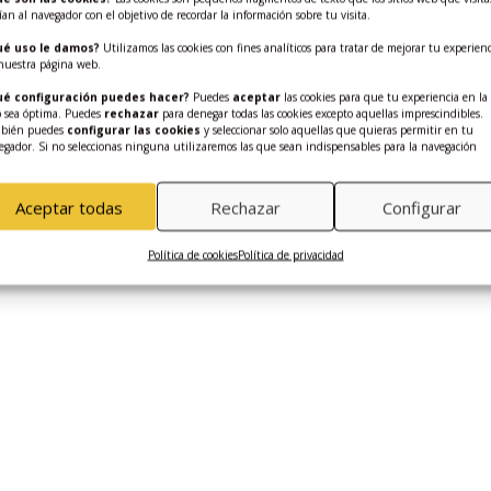
ían al navegador con el objetivo de recordar la información sobre tu visita.
ué uso le damos?
Utilizamos las cookies con fines analíticos para tratar de mejorar tu experienc
nuestra página web.
DRAS – RM 0118 – Rio
PIEDRAS – RM 0119 – R
azzoni
Negro
é configuración puedes hacer?
Puedes
aceptar
las cookies para que tu experiencia en la
 sea óptima. Puedes
rechazar
para denegar todas las cookies excepto aquellas imprescindibles.
DRAS
,
RIO
PIEDRAS
,
RIO
bién puedes
configurar las cookies
y seleccionar solo aquellas que quieras permitir en tu
egador. Si no seleccionas ninguna utilizaremos las que sean indispensables para la navegación
Aceptar todas
Rechazar
Configurar
olítica de privacidad
-
Aviso Legal
Política de cookies
Política de privacidad