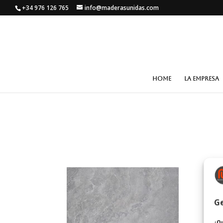
+34 976 126 765
info@maderasunidas.com
HOME
LA EMPRESA
Ge
¿Qu