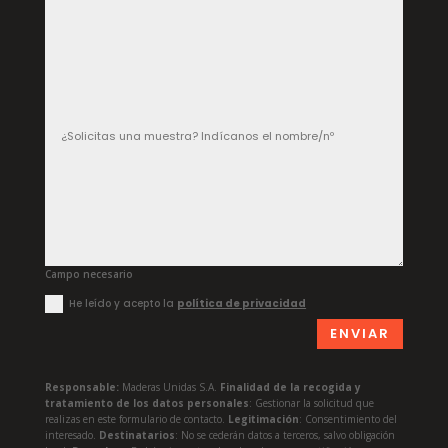
Campo necesario
He leído y acepto la
política de privacidad
ENVIAR
Responsable:
Maderas Unidas S.A.
Finalidad de la recogida y
tratamiento de los datos personales
: Gestionar la solicitud que
realizas en este formulario de contacto.
Legitimación
: Consentimiento del
interesado.
Destinatarios
: No se cederán datos a terceros, salvo obligación