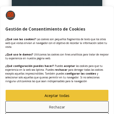
Gestión de Consentimiento de Cookies
8002 T
Gris Ancares
¿Qué son las cookies?
Las cookies son pequeños fragmentos de texto que los sitios
web que visitas envían al navegador con el objetivo de recordar la información sobre tu
visita.
¿Qué uso le damos?
Utilizamos las cookies con fines analíticos para tratar de mejorar
tu experiencia en nuestra página web.
¿Qué configuración puedes hacer?
Puedes
aceptar
las cookies para que tu
experiencia en la web sea óptima. Puedes
rechazar
para denegar todas las cookies
excepto aquellas imprescindibles. También puedes
configurar las cookies
y
Maderas
seleccionar solo aquellas que quieras permitir en tu navegador. Si no seleccionas
ninguna utilizaremos las que sean indispensables para la navegación
Aceptar todas
Rechazar