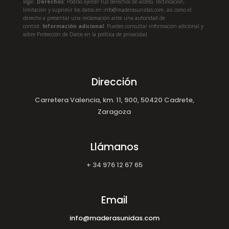
legal.
Derechos
: Podrás ejercer tus derechos de acceso, rectificación,
limitación y suprimir los datos en info@maderasunidas.com
, así como el
derecho a presentar una reclamación ante una autoridad de
control.
Información adicional
: Puedes consultar información adicional y
sobre Protección de Datos en la política de privacidad
Dirección
Carretera Valencia, km. 11, 900, 50420 Cadrete,
Zaragoza
Llámanos
+ 34 976 12 67 65
Email
info@maderasunidas.com