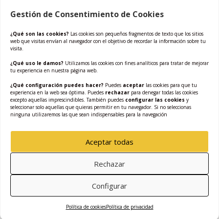
Gestión de Consentimiento de Cookies
¿Qué son las cookies?
Las cookies son pequeños fragmentos de texto que los sitios
web que visitas envían al navegador con el objetivo de recordar la información sobre tu
visita.
¿Qué uso le damos?
Utilizamos las cookies con fines analíticos para tratar de mejorar
tu experiencia en nuestra página web.
¿Qué configuración puedes hacer?
Puedes
aceptar
las cookies para que tu
experiencia en la web sea óptima. Puedes
rechazar
para denegar todas las cookies
excepto aquellas imprescindibles. También puedes
configurar las cookies
y
METÁLICOS – RM 0132 – Polvere Solar
seleccionar solo aquellas que quieras permitir en tu navegador. Si no seleccionas
ninguna utilizaremos las que sean indispensables para la navegación
METÁLICOS
,
POLVERE
Aceptar todas
Rechazar
Configurar
Política de cookies
Política de privacidad