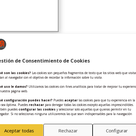
Fotografía tablero completo
stión de Consentimiento de Cookies
é son las cookies?
Las cookies son pequeños fragmentos de texto que los sitios web que visita
ían al navegador con el objetivo de recordar la información sobre tu visita.
Las muestras mostradas pueden diferir de
ué uso le damos?
Utilizamos las cookies con fines analíticos para tratar de mejorar tu experienc
Para una correspondencia exacta de los co
nuestra página web.
é configuración puedes hacer?
Puedes
aceptar
las cookies para que tu experiencia en la
 sea óptima. Puedes
rechazar
para denegar todas las cookies excepto aquellas imprescindibles.
bién puedes
configurar las cookies
y seleccionar solo aquellas que quieras permitir en tu
egador. Si no seleccionas ninguna utilizaremos las que sean indispensables para la navegación
Aceptar todas
Rechazar
Configurar