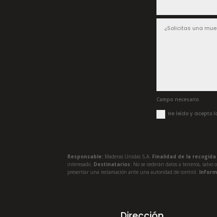
Campo necesario
He leído y acepto 
Responsable:
Maderas Unidas S.A.
Finalidad de la recogid
interesado.
Destinatarios
: No se cederán datos a terceros, salvo 
presentar una reclamación ante una autoridad de control.
Inform
Dirección