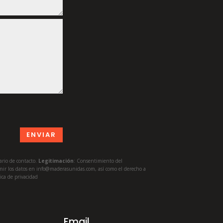
ENVIAR
lario de contacto.
Legitimación
: Consentimiento del
primir los datos en info@maderasunidas.com
, así como el derecho a
ica de privacidad
Email