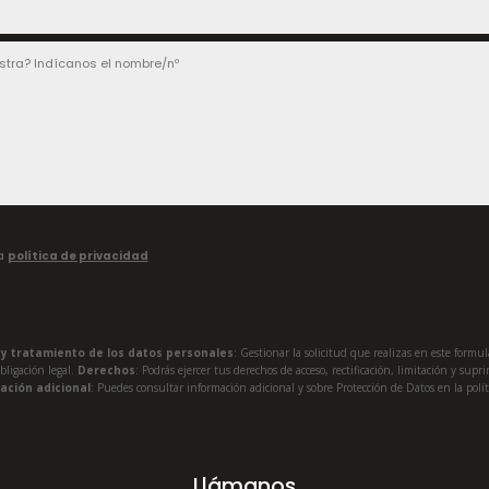
la
política de privacidad
a y tratamiento de los datos personales
: Gestionar la solicitud que realizas en este formu
obligación legal.
Derechos
: Podrás ejercer tus derechos de acceso, rectificación, limitación y su
ación adicional
: Puedes consultar información adicional y sobre Protección de Datos en la polít
Llámanos