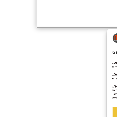
Ge
¿Qu
env
¿Q
en 
¿Qu
web
Tam
nav