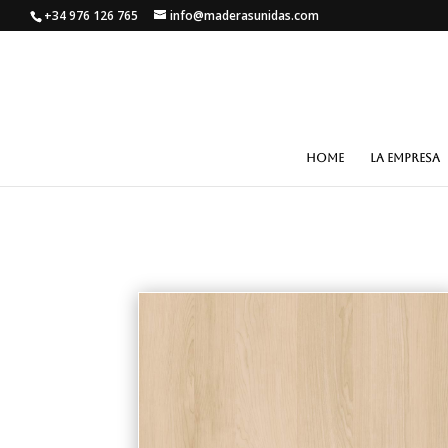
+34 976 126 765
info@maderasunidas.com
HOME
LA EMPRESA