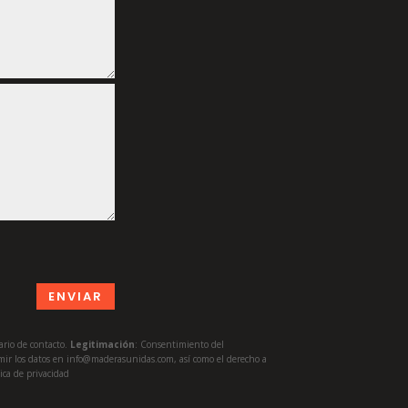
ENVIAR
lario de contacto.
Legitimación
: Consentimiento del
primir los datos en info@maderasunidas.com
, así como el derecho a
ica de privacidad