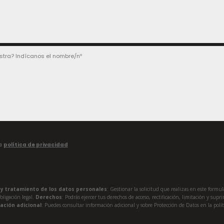
la
política de privacidad
a y tratamiento de los datos personales
: Gestionar la solicitud que realizas en este formu
obligación legal.
Derechos
: Podrás ejercer tus derechos de acceso, rectificación, limitación y su
ación adicional
: Puedes consultar información adicional y sobre Protección de Datos en la polít