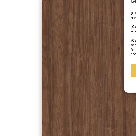
Ge
¿Qu
env
¿Q
en 
¿Qu
web
Tam
nav