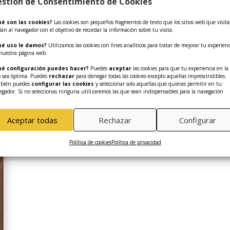
stión de Consentimiento de Cookies
é son las cookies?
Las cookies son pequeños fragmentos de texto que los sitios web que visita
ían al navegador con el objetivo de recordar la información sobre tu visita.
ué uso le damos?
Utilizamos las cookies con fines analíticos para tratar de mejorar tu experienc
nuestra página web.
é configuración puedes hacer?
Puedes
aceptar
las cookies para que tu experiencia en la
 sea óptima. Puedes
rechazar
para denegar todas las cookies excepto aquellas imprescindibles.
bién puedes
configurar las cookies
y seleccionar solo aquellas que quieras permitir en tu
egador. Si no seleccionas ninguna utilizaremos las que sean indispensables para la navegación
Aceptar todas
Rechazar
Configurar
Política de cookies
Política de privacidad