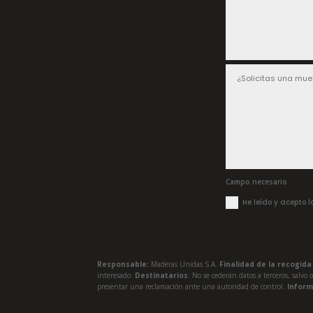
Campo necesario
He leído y acepto 
Responsable:
Maderas Unidas S.A.
Finalidad de la recogid
interesado.
Destinatarios
: No se cederán datos a terceros, salvo 
presentar una reclamación ante una autoridad de control.
Inform