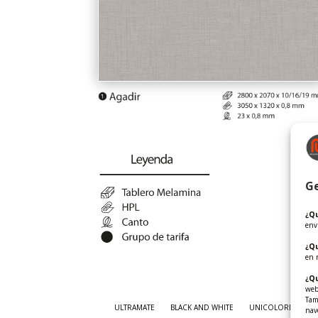
Ge
¿Qu
env
¿Q
en 
¿Qu
web
Tam
ULTRAMATE
BLACK AND WHITE
UNICOLORES 10-19
nav