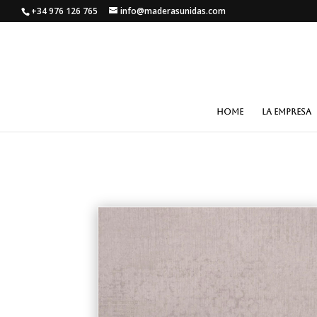
+34 976 126 765
info@maderasunidas.com
HOME
LA EMPRESA