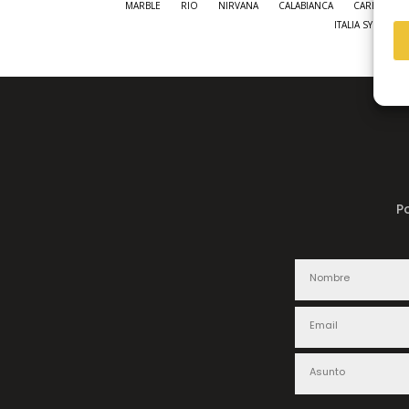
MARBLE
RIO
NIRVANA
CALABIANCA
CARBON W
ITALIA SYNCHRO
P