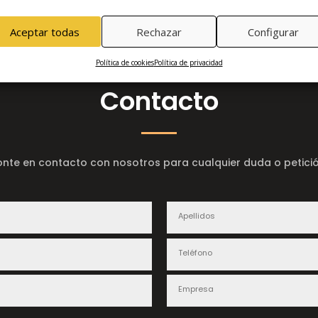
OOD
TABLA DE GRANJA
EVOKE OAK
TIMELESS OAK
SELECT WOOD
EXCLU
MINNESOTA SYNCHRO
BRAMANTE
TRENDS
BURMA TEAK
TIGER OAK
Aceptar todas
Rechazar
Configurar
Política de cookies
Política de privacidad
Contacto
onte en contacto con nosotros para cualquier duda o petició