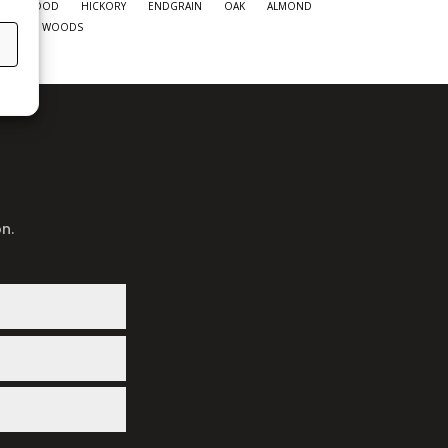
SIVE WOOD
HICKORY
ENDGRAIN
OAK
ALMOND
OTHER WOODS
n.