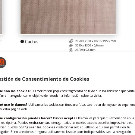
stión de Consentimiento de Cookies
é son las cookies?
Las cookies son pequeños fragmentos de texto que los sitios web que visita
ían al navegador con el objetivo de recordar la información sobre tu visita.
ué uso le damos?
Utilizamos las cookies con fines analíticos para tratar de mejorar tu experienc
nuestra página web.
+ categorías ↓
é configuración puedes hacer?
Puedes
aceptar
las cookies para que tu experiencia en la
 sea óptima. Puedes
rechazar
para denegar todas las cookies excepto aquellas imprescindibles.
bién puedes
configurar las cookies
y seleccionar solo aquellas que quieras permitir en tu
-25
UNICOLORES
ROOT
BRUSHED METAL
CLASSIC TEXTIL
NEW TEXTIL
egador. Si no seleccionas ninguna utilizaremos las que sean indispensables para la navegación